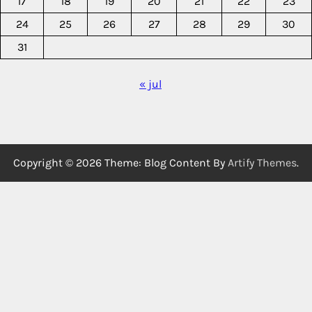
17
18
19
20
21
22
23
24
25
26
27
28
29
30
31
« jul
Copyright © 2026
Theme: Blog Content By
Artify Themes
.